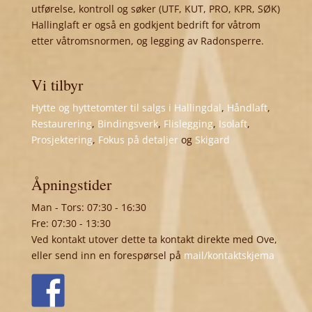
utførelse, kontroll og søker (UTF, KUT, PRO, KPR, SØK)
Hallinglaft er også en godkjent bedrift for våtrom
etter våtromsnormen, og legging av Radonsperre.
Vi tilbyr
Hytte og hyttetomter til salgs i Hallingdal
,
Håndlaft
,
Restaurering
,
Bindingsverk
,
Flislegging
,
Isolaft
,
Prosjektering
,
Fokus på detaljer
og
Skigard
Åpningstider
Man - Tors: 07:30 - 16:30
Fre: 07:30 - 13:30
Ved kontakt utover dette ta kontakt direkte med Ove,
eller send inn en forespørsel på
mail/kontaktskjema