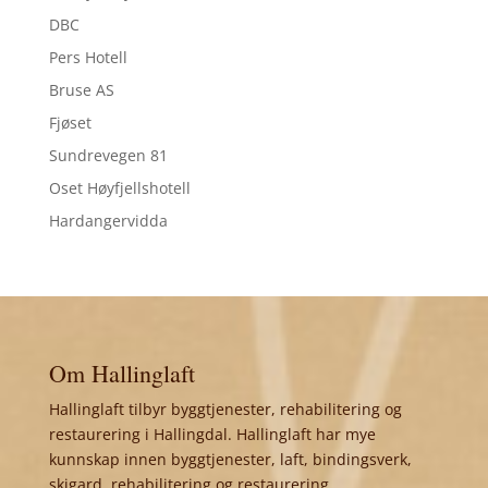
DBC
Pers Hotell
Bruse AS
Fjøset
Sundrevegen 81
Oset Høyfjellshotell
Hardangervidda
Om Hallinglaft
Hallinglaft tilbyr byggtjenester, rehabilitering og
restaurering i Hallingdal. Hallinglaft har mye
kunnskap innen byggtjenester, laft, bindingsverk,
skigard, rehabilitering og restaurering.