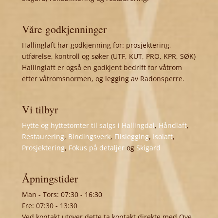
Våre godkjenninger
Hallinglaft har godkjenning for: prosjektering,
utførelse, kontroll og søker (UTF, KUT, PRO, KPR, SØK)
Hallinglaft er også en godkjent bedrift for våtrom
etter våtromsnormen, og legging av Radonsperre.
Vi tilbyr
Hytte og hyttetomter til salgs i Hallingdal
,
Håndlaft
,
Restaurering
,
Bindingsverk
,
Flislegging
,
Isolaft
,
Prosjektering
,
Fokus på detaljer
og
Skigard
Åpningstider
Man - Tors: 07:30 - 16:30
Fre: 07:30 - 13:30
Ved kontakt utover dette ta kontakt direkte med Ove,