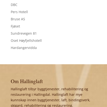
DBC
Pers Hotell
Bruse AS
Fjøset
Sundrevegen 81
Oset Høyfjellshotell
Hardangervidda
Om Hallinglaft
Hallinglaft tilbyr byggtjenester, rehabilitering og
restaurering i Hallingdal. Hallinglaft har mye
kunnskap innen byggtjenester, laft, bindingsverk,
skigard, rehabilitering og restaurering.