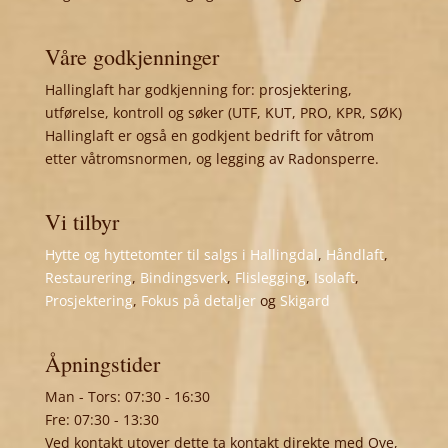
Våre godkjenninger
Hallinglaft har godkjenning for: prosjektering,
utførelse, kontroll og søker (UTF, KUT, PRO, KPR, SØK)
Hallinglaft er også en godkjent bedrift for våtrom
etter våtromsnormen, og legging av Radonsperre.
Vi tilbyr
Hytte og hyttetomter til salgs i Hallingdal
,
Håndlaft
,
Restaurering
,
Bindingsverk
,
Flislegging
,
Isolaft
,
Prosjektering
,
Fokus på detaljer
og
Skigard
Åpningstider
Man - Tors: 07:30 - 16:30
Fre: 07:30 - 13:30
Ved kontakt utover dette ta kontakt direkte med Ove,