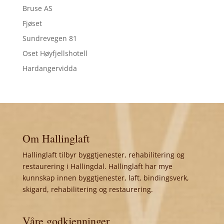
Bruse AS
Fjøset
Sundrevegen 81
Oset Høyfjellshotell
Hardangervidda
Om Hallinglaft
Hallinglaft tilbyr byggtjenester, rehabilitering og
restaurering i Hallingdal. Hallinglaft har mye
kunnskap innen byggtjenester, laft, bindingsverk,
skigard, rehabilitering og restaurering.
Våre godkjenninger