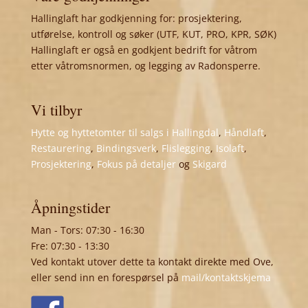
Hallinglaft har godkjenning for: prosjektering,
utførelse, kontroll og søker (UTF, KUT, PRO, KPR, SØK)
Hallinglaft er også en godkjent bedrift for våtrom
etter våtromsnormen, og legging av Radonsperre.
Vi tilbyr
Hytte og hyttetomter til salgs i Hallingdal
,
Håndlaft
,
Restaurering
,
Bindingsverk
,
Flislegging
,
Isolaft
,
Prosjektering
,
Fokus på detaljer
og
Skigard
Åpningstider
Man - Tors: 07:30 - 16:30
Fre: 07:30 - 13:30
Ved kontakt utover dette ta kontakt direkte med Ove,
eller send inn en forespørsel på
mail/kontaktskjema