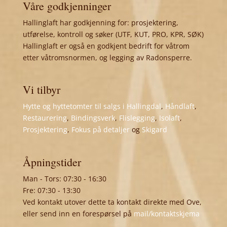
Våre godkjenninger
Hallinglaft har godkjenning for: prosjektering,
utførelse, kontroll og søker (UTF, KUT, PRO, KPR, SØK)
Hallinglaft er også en godkjent bedrift for våtrom
etter våtromsnormen, og legging av Radonsperre.
Vi tilbyr
Hytte og hyttetomter til salgs i Hallingdal
,
Håndlaft
,
Restaurering
,
Bindingsverk
,
Flislegging
,
Isolaft
,
Prosjektering
,
Fokus på detaljer
og
Skigard
Åpningstider
Man - Tors: 07:30 - 16:30
Fre: 07:30 - 13:30
Ved kontakt utover dette ta kontakt direkte med Ove,
eller send inn en forespørsel på
mail/kontaktskjema