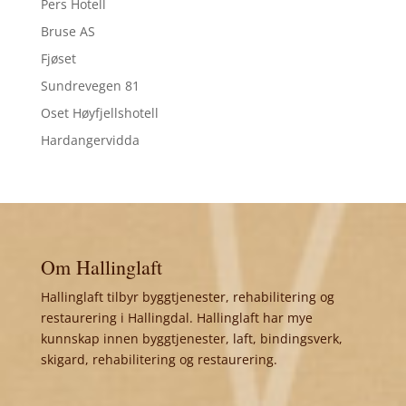
Pers Hotell
Bruse AS
Fjøset
Sundrevegen 81
Oset Høyfjellshotell
Hardangervidda
Om Hallinglaft
Hallinglaft tilbyr byggtjenester, rehabilitering og
restaurering i Hallingdal. Hallinglaft har mye
kunnskap innen byggtjenester, laft, bindingsverk,
skigard, rehabilitering og restaurering.