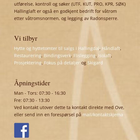
utførelse, kontroll og søker (UTF, KUT, PRO, KPR, SØK)
Hallinglaft er også en godkjent bedrift for våtrom
etter våtromsnormen, og legging av Radonsperre.
Vi tilbyr
Hytte og hyttetomter til salgs i Hallingdal
,
Håndlaft
,
Restaurering
,
Bindingsverk
,
Flislegging
,
Isolaft
,
Prosjektering
,
Fokus på detaljer
og
Skigard
Åpningstider
Man - Tors: 07:30 - 16:30
Fre: 07:30 - 13:30
Ved kontakt utover dette ta kontakt direkte med Ove,
eller send inn en forespørsel på
mail/kontaktskjema