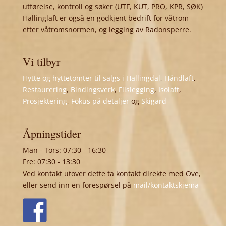
utførelse, kontroll og søker (UTF, KUT, PRO, KPR, SØK)
Hallinglaft er også en godkjent bedrift for våtrom
etter våtromsnormen, og legging av Radonsperre.
Vi tilbyr
Hytte og hyttetomter til salgs i Hallingdal
,
Håndlaft
,
Restaurering
,
Bindingsverk
,
Flislegging
,
Isolaft
,
Prosjektering
,
Fokus på detaljer
og
Skigard
Åpningstider
Man - Tors: 07:30 - 16:30
Fre: 07:30 - 13:30
Ved kontakt utover dette ta kontakt direkte med Ove,
eller send inn en forespørsel på
mail/kontaktskjema