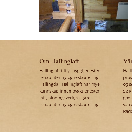
Om Hallinglaft
Vår
Hallinglaft tilbyr byggtjenester,
Hall
rehabilitering og restaurering i
pros
Hallingdal. Hallinglaft har mye
og s
kunnskap innen byggtjenester,
SØK)
laft, bindingsverk, skigard,
godk
rehabilitering og restaurering.
våtr
Rad