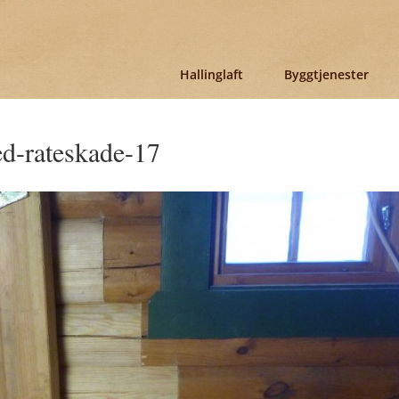
Hallinglaft
Byggtjenester
ed-rateskade-17