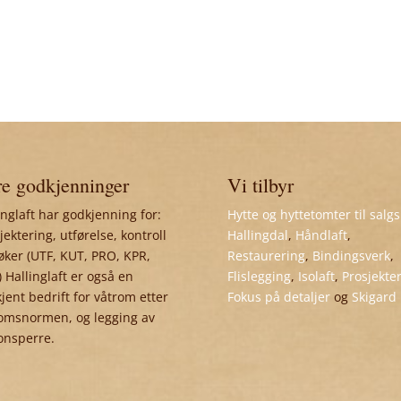
e godkjenninger
Vi tilbyr
inglaft har godkjenning for:
Hytte og hyttetomter til salgs
jektering, utførelse, kontroll
Hallingdal
,
Håndlaft
,
øker (UTF, KUT, PRO, KPR,
Restaurering
,
Bindingsverk
,
 Hallinglaft er også en
Flislegging
,
Isolaft
,
Prosjekte
jent bedrift for våtrom etter
Fokus på detaljer
og
Skigard
omsnormen, og legging av
onsperre.