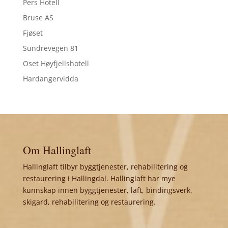
Pers Hotell
Bruse AS
Fjøset
Sundrevegen 81
Oset Høyfjellshotell
Hardangervidda
Om Hallinglaft
Hallinglaft tilbyr byggtjenester, rehabilitering og
restaurering i Hallingdal. Hallinglaft har mye
kunnskap innen byggtjenester, laft, bindingsverk,
skigard, rehabilitering og restaurering.