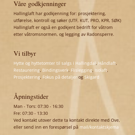
Våre godkjenninger
Hallinglaft har godkjenning for: prosjektering,
utførelse, kontroll og søker (UTF, KUT, PRO, KPR, SØK)
Hallinglaft er også en godkjent bedrift for våtrom
etter våtromsnormen, og legging av Radonsperre.
Vi tilbyr
Hytte og hyttetomter til salgs i Hallingdal
,
Håndlaft
,
Restaurering
,
Bindingsverk
,
Flislegging
,
Isolaft
,
Prosjektering
,
Fokus på detaljer
og
Skigard
Åpningstider
Man - Tors: 07:30 - 16:30
Fre: 07:30 - 13:30
Ved kontakt utover dette ta kontakt direkte med Ove,
eller send inn en forespørsel på
mail/kontaktskjema