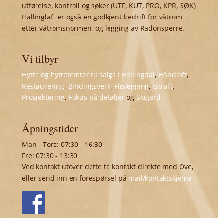
utførelse, kontroll og søker (UTF, KUT, PRO, KPR, SØK)
Hallinglaft er også en godkjent bedrift for våtrom
etter våtromsnormen, og legging av Radonsperre.
Vi tilbyr
Hytte og hyttetomter til salgs i Hallingdal
,
Håndlaft
,
Restaurering
,
Bindingsverk
,
Flislegging
,
Isolaft
,
Prosjektering
,
Fokus på detaljer
og
Skigard
Åpningstider
Man - Tors: 07:30 - 16:30
Fre: 07:30 - 13:30
Ved kontakt utover dette ta kontakt direkte med Ove,
eller send inn en forespørsel på
mail/kontaktskjema