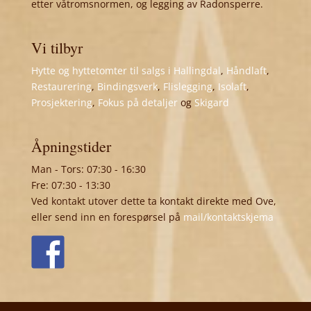
etter våtromsnormen, og legging av Radonsperre.
Vi tilbyr
Hytte og hyttetomter til salgs i Hallingdal
,
Håndlaft
,
Restaurering
,
Bindingsverk
,
Flislegging
,
Isolaft
,
Prosjektering
,
Fokus på detaljer
og
Skigard
Åpningstider
Man - Tors: 07:30 - 16:30
Fre: 07:30 - 13:30
Ved kontakt utover dette ta kontakt direkte med Ove,
eller send inn en forespørsel på
mail/kontaktskjema