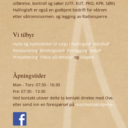
utførelse, kontroll og søker (UTF, KUT, PRO, KPR, SØK)
Hallinglaft er også en godkjent bedrift for våtrom
etter våtromsnormen, og legging av Radonsperre.
Vi tilbyr
Hytte og hyttetomter til salgs i Hallingdal
,
Håndlaft
,
Restaurering
,
Bindingsverk
,
Flislegging
,
Isolaft
,
Prosjektering
,
Fokus på detaljer
og
Skigard
Åpningstider
Man - Tors: 07:30 - 16:30
Fre: 07:30 - 13:30
Ved kontakt utover dette ta kontakt direkte med Ove,
eller send inn en forespørsel på
mail/kontaktskjema