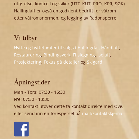
utførelse, kontroll og søker (UTF, KUT, PRO, KPR, SØK)
Hallinglaft er også en godkjent bedrift for våtrom
etter våtromsnormen, og legging av Radonsperre.
Vi tilbyr
Hytte og hyttetomter til salgs i Hallingdal
,
Håndlaft
,
Restaurering
,
Bindingsverk
,
Flislegging
,
Isolaft
,
Prosjektering
,
Fokus på detaljer
og
Skigard
Åpningstider
Man - Tors: 07:30 - 16:30
Fre: 07:30 - 13:30
Ved kontakt utover dette ta kontakt direkte med Ove,
eller send inn en forespørsel på
mail/kontaktskjema