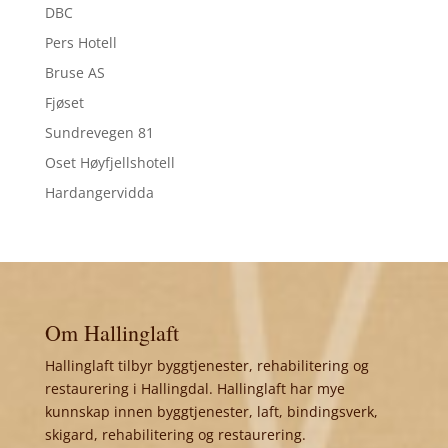
DBC
Pers Hotell
Bruse AS
Fjøset
Sundrevegen 81
Oset Høyfjellshotell
Hardangervidda
Om Hallinglaft
Hallinglaft tilbyr byggtjenester, rehabilitering og
restaurering i Hallingdal. Hallinglaft har mye
kunnskap innen byggtjenester, laft, bindingsverk,
skigard, rehabilitering og restaurering.