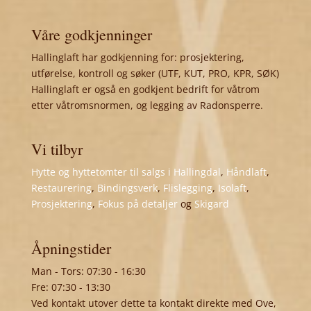
Våre godkjenninger
Hallinglaft har godkjenning for: prosjektering,
utførelse, kontroll og søker (UTF, KUT, PRO, KPR, SØK)
Hallinglaft er også en godkjent bedrift for våtrom
etter våtromsnormen, og legging av Radonsperre.
Vi tilbyr
Hytte og hyttetomter til salgs i Hallingdal
,
Håndlaft
,
Restaurering
,
Bindingsverk
,
Flislegging
,
Isolaft
,
Prosjektering
,
Fokus på detaljer
og
Skigard
Åpningstider
Man - Tors: 07:30 - 16:30
Fre: 07:30 - 13:30
Ved kontakt utover dette ta kontakt direkte med Ove,