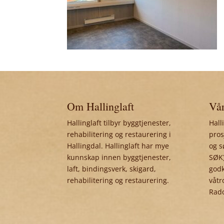
Om Hallinglaft
Vår
Hallinglaft tilbyr byggtjenester,
Hall
rehabilitering og restaurering i
pros
Hallingdal. Hallinglaft har mye
og s
kunnskap innen byggtjenester,
SØK)
laft, bindingsverk, skigard,
godk
rehabilitering og restaurering.
våtr
Rad