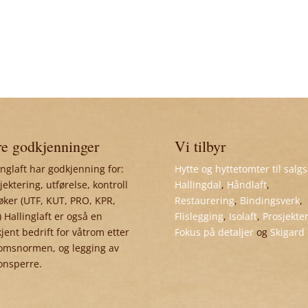
e godkjenninger
Vi tilbyr
inglaft har godkjenning for:
Hytte og hyttetomter til salgs
jektering, utførelse, kontroll
Hallingdal
,
Håndlaft
,
øker (UTF, KUT, PRO, KPR,
Restaurering
,
Bindingsverk
,
 Hallinglaft er også en
Flislegging
,
Isolaft
,
Prosjekte
jent bedrift for våtrom etter
Fokus på detaljer
og
Skigard
omsnormen, og legging av
onsperre.