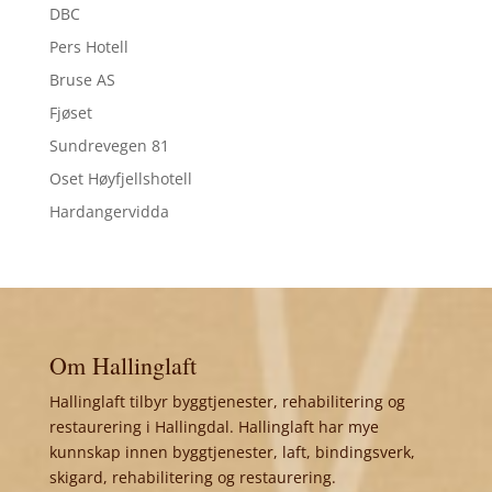
DBC
Pers Hotell
Bruse AS
Fjøset
Sundrevegen 81
Oset Høyfjellshotell
Hardangervidda
Om Hallinglaft
Hallinglaft tilbyr byggtjenester, rehabilitering og
restaurering i Hallingdal. Hallinglaft har mye
kunnskap innen byggtjenester, laft, bindingsverk,
skigard, rehabilitering og restaurering.