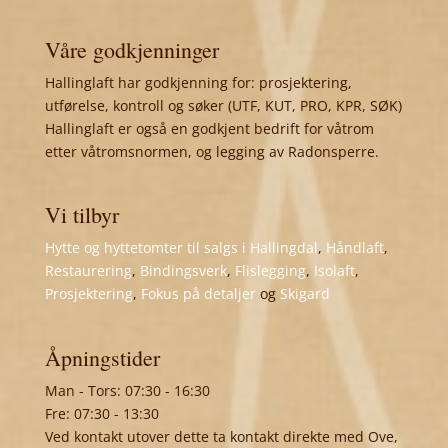
Våre godkjenninger
Hallinglaft har godkjenning for: prosjektering,
utførelse, kontroll og søker (UTF, KUT, PRO, KPR, SØK)
Hallinglaft er også en godkjent bedrift for våtrom
etter våtromsnormen, og legging av Radonsperre.
Vi tilbyr
Hytte og hyttetomter til salgs i Hallingdal
,
Håndlaft
,
Restaurering
,
Bindingsverk
,
Flislegging
,
Isolaft
,
Prosjektering
,
Fokus på detaljer
og
Skigard
Åpningstider
Man - Tors: 07:30 - 16:30
Fre: 07:30 - 13:30
Ved kontakt utover dette ta kontakt direkte med Ove,