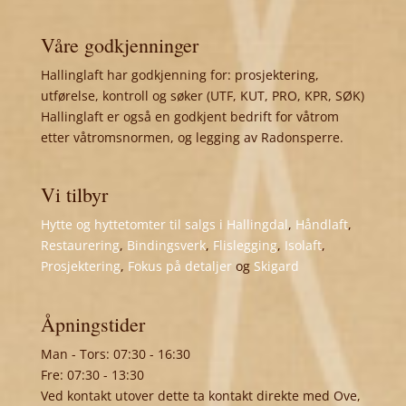
Våre godkjenninger
Hallinglaft har godkjenning for: prosjektering,
utførelse, kontroll og søker (UTF, KUT, PRO, KPR, SØK)
Hallinglaft er også en godkjent bedrift for våtrom
etter våtromsnormen, og legging av Radonsperre.
Vi tilbyr
Hytte og hyttetomter til salgs i Hallingdal
,
Håndlaft
,
Restaurering
,
Bindingsverk
,
Flislegging
,
Isolaft
,
Prosjektering
,
Fokus på detaljer
og
Skigard
Åpningstider
Man - Tors: 07:30 - 16:30
Fre: 07:30 - 13:30
Ved kontakt utover dette ta kontakt direkte med Ove,