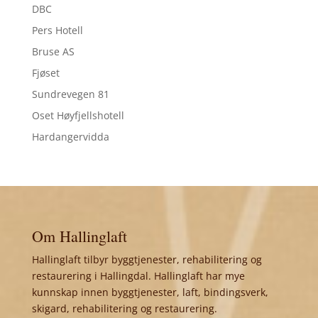
DBC
Pers Hotell
Bruse AS
Fjøset
Sundrevegen 81
Oset Høyfjellshotell
Hardangervidda
Om Hallinglaft
Hallinglaft tilbyr byggtjenester, rehabilitering og
restaurering i Hallingdal. Hallinglaft har mye
kunnskap innen byggtjenester, laft, bindingsverk,
skigard, rehabilitering og restaurering.