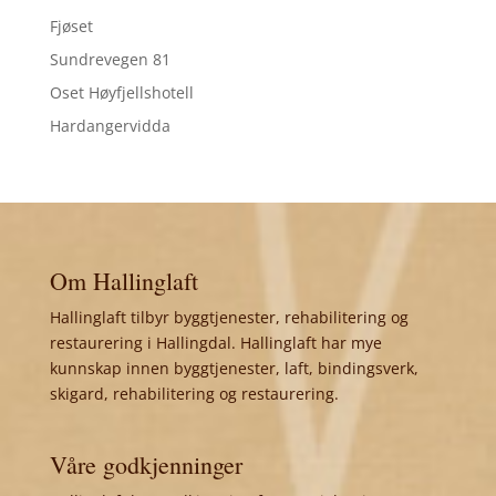
Fjøset
Sundrevegen 81
Oset Høyfjellshotell
Hardangervidda
Om Hallinglaft
Hallinglaft tilbyr byggtjenester, rehabilitering og
restaurering i Hallingdal. Hallinglaft har mye
kunnskap innen byggtjenester, laft, bindingsverk,
skigard, rehabilitering og restaurering.
Våre godkjenninger