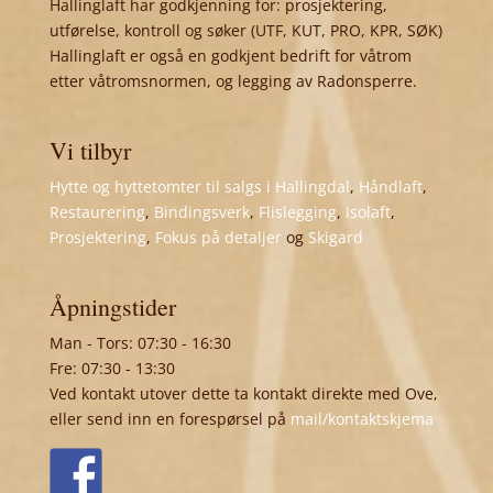
Hallinglaft har godkjenning for: prosjektering,
utførelse, kontroll og søker (UTF, KUT, PRO, KPR, SØK)
Hallinglaft er også en godkjent bedrift for våtrom
etter våtromsnormen, og legging av Radonsperre.
Vi tilbyr
Hytte og hyttetomter til salgs i Hallingdal
,
Håndlaft
,
Restaurering
,
Bindingsverk
,
Flislegging
,
Isolaft
,
Prosjektering
,
Fokus på detaljer
og
Skigard
Åpningstider
Man - Tors: 07:30 - 16:30
Fre: 07:30 - 13:30
Ved kontakt utover dette ta kontakt direkte med Ove,
eller send inn en forespørsel på
mail/kontaktskjema