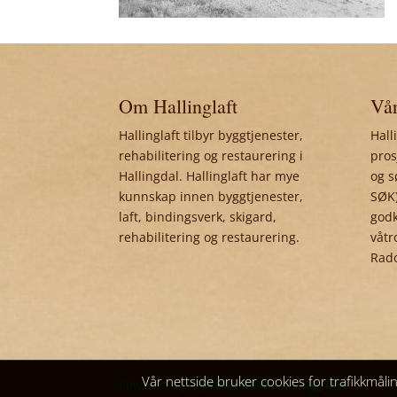
Om Hallinglaft
Vår
Hallinglaft tilbyr byggtjenester,
Hall
rehabilitering og restaurering i
pros
Hallingdal. Hallinglaft har mye
og s
kunnskap innen byggtjenester,
SØK)
laft, bindingsverk, skigard,
godk
rehabilitering og restaurering.
våtr
Rad
Vår nettside bruker cookies for trafikkmåli
Powered by
Optima Media
|
Logg inn