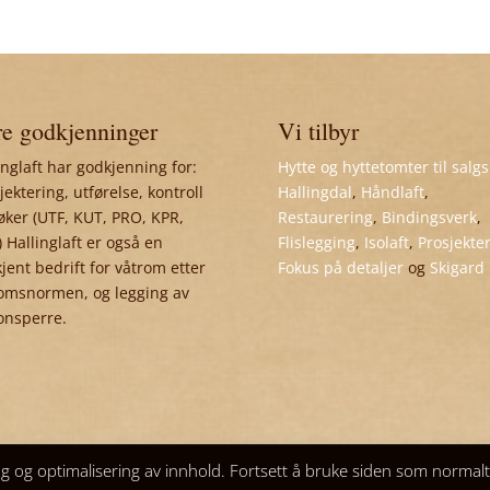
e godkjenninger
Vi tilbyr
inglaft har godkjenning for:
Hytte og hyttetomter til salgs
jektering, utførelse, kontroll
Hallingdal
,
Håndlaft
,
øker (UTF, KUT, PRO, KPR,
Restaurering
,
Bindingsverk
,
 Hallinglaft er også en
Flislegging
,
Isolaft
,
Prosjekte
jent bedrift for våtrom etter
Fokus på detaljer
og
Skigard
omsnormen, og legging av
onsperre.
ng og optimalisering av innhold. Fortsett å bruke siden som normal