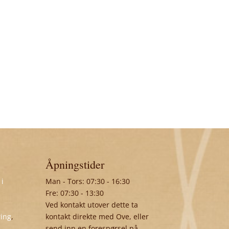
Åpningstider
 i
Man - Tors: 07:30 - 16:30
Fre: 07:30 - 13:30
Ved kontakt utover dette ta
ring
,
kontakt direkte med Ove, eller
send inn en forespørsel på