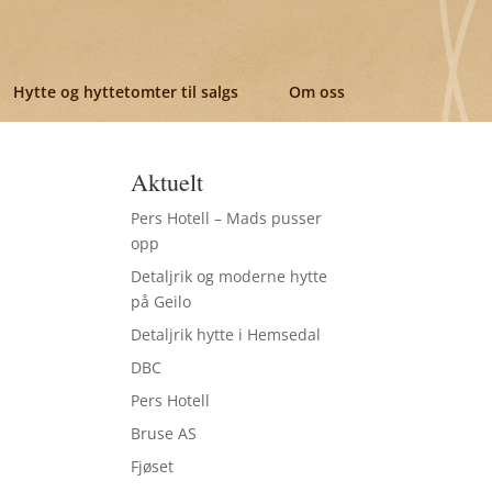
Hytte og hyttetomter til salgs
Om oss
Aktuelt
Pers Hotell – Mads pusser
opp
Detaljrik og moderne hytte
på Geilo
Detaljrik hytte i Hemsedal
DBC
Pers Hotell
Bruse AS
Fjøset