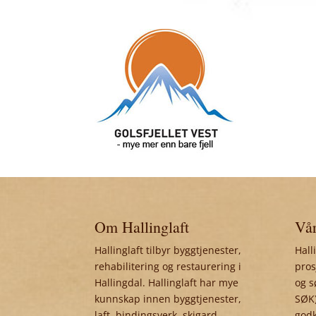
Om Hallinglaft
Vår
Hallinglaft tilbyr byggtjenester,
Hall
rehabilitering og restaurering i
pros
Hallingdal. Hallinglaft har mye
og s
kunnskap innen byggtjenester,
SØK)
laft, bindingsverk, skigard,
godk