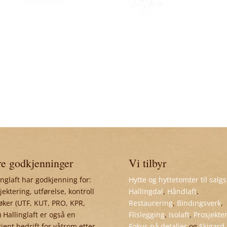
e godkjenninger
Vi tilbyr
inglaft har godkjenning for:
Hytte og hyttetomter til salgs
jektering, utførelse, kontroll
Hallingdal
,
Håndlaft
,
øker (UTF, KUT, PRO, KPR,
Restaurering
,
Bindingsverk
,
 Hallinglaft er også en
Flislegging
,
Isolaft
,
Prosjekte
jent bedrift for våtrom etter
Fokus på detaljer
og
Skigard