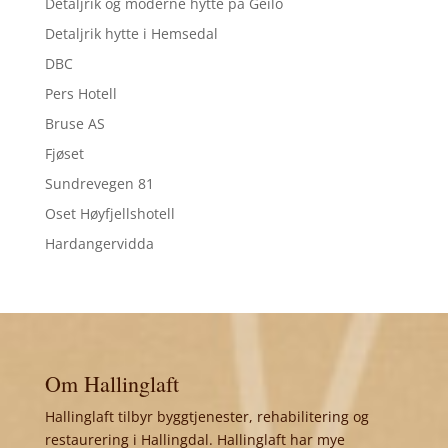
Detaljrik og moderne hytte på Geilo
Detaljrik hytte i Hemsedal
DBC
Pers Hotell
Bruse AS
Fjøset
Sundrevegen 81
Oset Høyfjellshotell
Hardangervidda
Om Hallinglaft
Hallinglaft tilbyr byggtjenester, rehabilitering og
restaurering i Hallingdal. Hallinglaft har mye