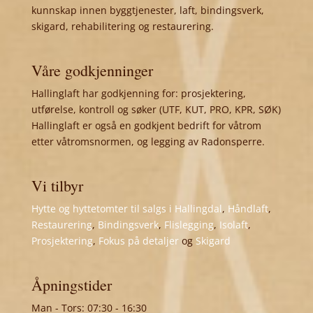
kunnskap innen byggtjenester, laft, bindingsverk,
skigard, rehabilitering og restaurering.
Våre godkjenninger
Hallinglaft har godkjenning for: prosjektering,
utførelse, kontroll og søker (UTF, KUT, PRO, KPR, SØK)
Hallinglaft er også en godkjent bedrift for våtrom
etter våtromsnormen, og legging av Radonsperre.
Vi tilbyr
Hytte og hyttetomter til salgs i Hallingdal
,
Håndlaft
,
Restaurering
,
Bindingsverk
,
Flislegging
,
Isolaft
,
Prosjektering
,
Fokus på detaljer
og
Skigard
Åpningstider
Man - Tors: 07:30 - 16:30