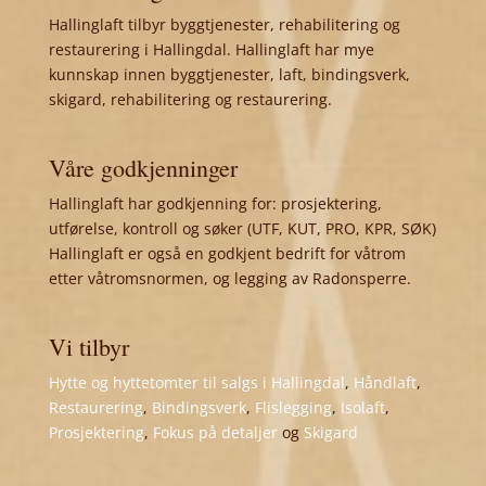
Hallinglaft tilbyr byggtjenester, rehabilitering og
restaurering i Hallingdal. Hallinglaft har mye
kunnskap innen byggtjenester, laft, bindingsverk,
skigard, rehabilitering og restaurering.
Våre godkjenninger
Hallinglaft har godkjenning for: prosjektering,
utførelse, kontroll og søker (UTF, KUT, PRO, KPR, SØK)
Hallinglaft er også en godkjent bedrift for våtrom
etter våtromsnormen, og legging av Radonsperre.
Vi tilbyr
Hytte og hyttetomter til salgs i Hallingdal
,
Håndlaft
,
Restaurering
,
Bindingsverk
,
Flislegging
,
Isolaft
,
Prosjektering
,
Fokus på detaljer
og
Skigard