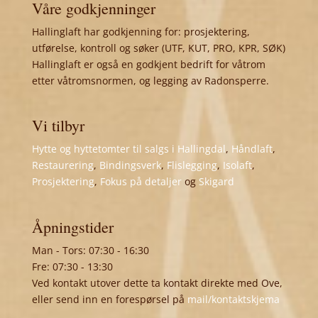
Våre godkjenninger
Hallinglaft har godkjenning for: prosjektering,
utførelse, kontroll og søker (UTF, KUT, PRO, KPR, SØK)
Hallinglaft er også en godkjent bedrift for våtrom
etter våtromsnormen, og legging av Radonsperre.
Vi tilbyr
Hytte og hyttetomter til salgs i Hallingdal
,
Håndlaft
,
Restaurering
,
Bindingsverk
,
Flislegging
,
Isolaft
,
Prosjektering
,
Fokus på detaljer
og
Skigard
Åpningstider
Man - Tors: 07:30 - 16:30
Fre: 07:30 - 13:30
Ved kontakt utover dette ta kontakt direkte med Ove,
eller send inn en forespørsel på
mail/kontaktskjema