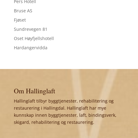
Pers Hotell
Bruse AS
Fjøset
Sundrevegen 81
Oset Høyfjellshotell
Hardangervidda
Om Hallinglaft
Hallinglaft tilbyr byggtjenester, rehabilitering og
restaurering i Hallingdal. Hallinglaft har mye
kunnskap innen byggtjenester, laft, bindingsverk,
skigard, rehabilitering og restaurering.