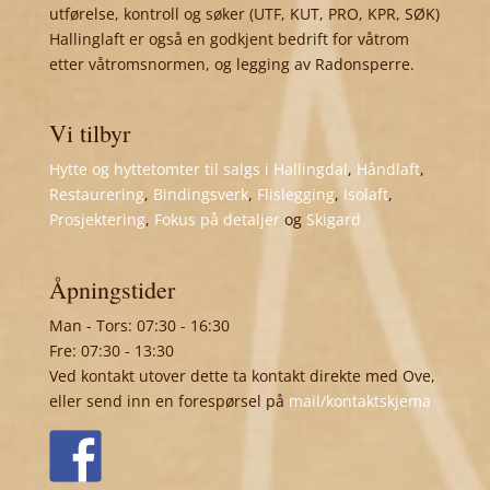
utførelse, kontroll og søker (UTF, KUT, PRO, KPR, SØK)
Hallinglaft er også en godkjent bedrift for våtrom
etter våtromsnormen, og legging av Radonsperre.
Vi tilbyr
Hytte og hyttetomter til salgs i Hallingdal
,
Håndlaft
,
Restaurering
,
Bindingsverk
,
Flislegging
,
Isolaft
,
Prosjektering
,
Fokus på detaljer
og
Skigard
Åpningstider
Man - Tors: 07:30 - 16:30
Fre: 07:30 - 13:30
Ved kontakt utover dette ta kontakt direkte med Ove,
eller send inn en forespørsel på
mail/kontaktskjema