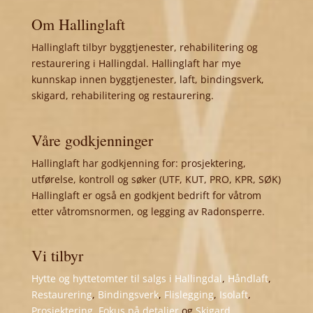
Om Hallinglaft
Hallinglaft tilbyr byggtjenester, rehabilitering og
restaurering i Hallingdal. Hallinglaft har mye
kunnskap innen byggtjenester, laft, bindingsverk,
skigard, rehabilitering og restaurering.
Våre godkjenninger
Hallinglaft har godkjenning for: prosjektering,
utførelse, kontroll og søker (UTF, KUT, PRO, KPR, SØK)
Hallinglaft er også en godkjent bedrift for våtrom
etter våtromsnormen, og legging av Radonsperre.
Vi tilbyr
Hytte og hyttetomter til salgs i Hallingdal
,
Håndlaft
,
Restaurering
,
Bindingsverk
,
Flislegging
,
Isolaft
,
Prosjektering
,
Fokus på detaljer
og
Skigard