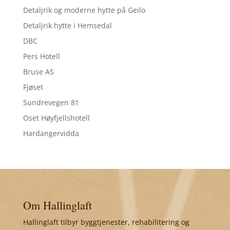
Detaljrik og moderne hytte på Geilo
Detaljrik hytte i Hemsedal
DBC
Pers Hotell
Bruse AS
Fjøset
Sundrevegen 81
Oset Høyfjellshotell
Hardangervidda
Om Hallinglaft
Hallinglaft tilbyr byggtjenester, rehabilitering og