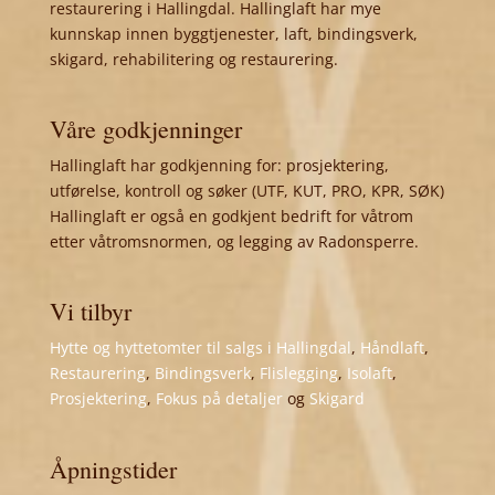
restaurering i Hallingdal. Hallinglaft har mye
kunnskap innen byggtjenester, laft, bindingsverk,
skigard, rehabilitering og restaurering.
Våre godkjenninger
Hallinglaft har godkjenning for: prosjektering,
utførelse, kontroll og søker (UTF, KUT, PRO, KPR, SØK)
Hallinglaft er også en godkjent bedrift for våtrom
etter våtromsnormen, og legging av Radonsperre.
Vi tilbyr
Hytte og hyttetomter til salgs i Hallingdal
,
Håndlaft
,
Restaurering
,
Bindingsverk
,
Flislegging
,
Isolaft
,
Prosjektering
,
Fokus på detaljer
og
Skigard
Åpningstider