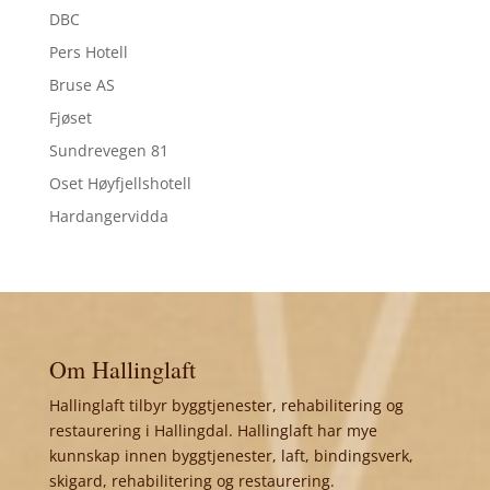
DBC
Pers Hotell
Bruse AS
Fjøset
Sundrevegen 81
Oset Høyfjellshotell
Hardangervidda
Om Hallinglaft
Hallinglaft tilbyr byggtjenester, rehabilitering og
restaurering i Hallingdal. Hallinglaft har mye
kunnskap innen byggtjenester, laft, bindingsverk,
skigard, rehabilitering og restaurering.