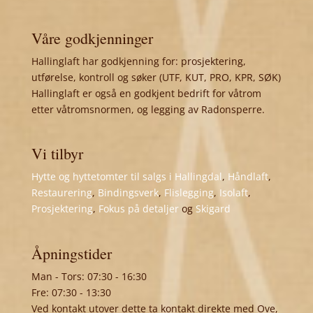
Våre godkjenninger
Hallinglaft har godkjenning for: prosjektering,
utførelse, kontroll og søker (UTF, KUT, PRO, KPR, SØK)
Hallinglaft er også en godkjent bedrift for våtrom
etter våtromsnormen, og legging av Radonsperre.
Vi tilbyr
Hytte og hyttetomter til salgs i Hallingdal
,
Håndlaft
,
Restaurering
,
Bindingsverk
,
Flislegging
,
Isolaft
,
Prosjektering
,
Fokus på detaljer
og
Skigard
Åpningstider
Man - Tors: 07:30 - 16:30
Fre: 07:30 - 13:30
Ved kontakt utover dette ta kontakt direkte med Ove,