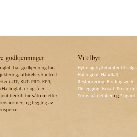
e godkjenninger
Vi tilbyr
inglaft har godkjenning for:
Hytte og hyttetomter til salgs
jektering, utførelse, kontroll
Hallingdal
,
Håndlaft
,
øker (UTF, KUT, PRO, KPR,
Restaurering
,
Bindingsverk
,
 Hallinglaft er også en
Flislegging
,
Isolaft
,
Prosjekte
jent bedrift for våtrom etter
Fokus på detaljer
og
Skigard
omsnormen, og legging av
onsperre.