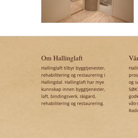
Om Hallinglaft
Vår
Hallinglaft tilbyr byggtjenester,
Hall
rehabilitering og restaurering i
pros
Hallingdal. Hallinglaft har mye
og s
kunnskap innen byggtjenester,
SØK)
laft, bindingsverk, skigard,
godk
rehabilitering og restaurering.
våtr
Rad