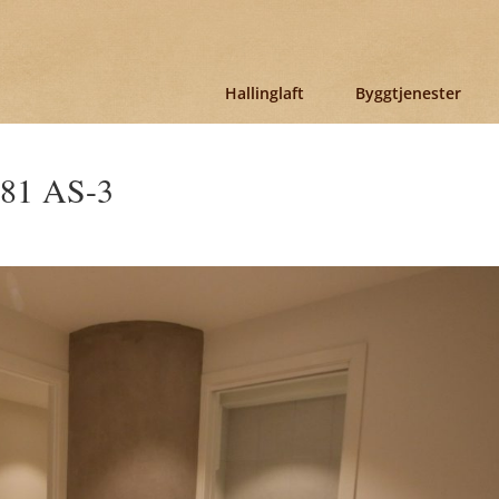
Hallinglaft
Byggtjenester
n 81 AS-3